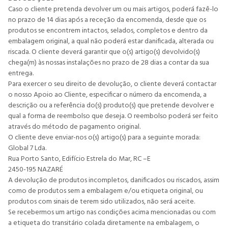
Caso o cliente pretenda devolver um ou mais artigos, poderá fazê-lo
no prazo de 14 dias após a receção da encomenda, desde que os
produtos se encontrem intactos, selados, completos e dentro da
embalagem original, a qual não poderá estar danificada, alterada ou
riscada. O cliente deverá garantir que o(s) artigo(s) devolvido(s)
chega(m) às nossas instalações no prazo de 28 dias a contar da sua
entrega.
Para exercer o seu direito de devolução, o cliente deverá contactar
o nosso Apoio ao Cliente, especificar o número da encomenda, a
descrição ou a referência do(s) produto(s) que pretende devolver e
qual a forma de reembolso que deseja. O reembolso poderá ser feito
através do método de pagamento original.
O cliente deve enviar-nos o(s) artigo(s) para a seguinte morada:
Global 7 Lda.
Rua Porto Santo, Edifício Estrela do Mar, RC –E
2450-195 NAZARÉ
A devolução de produtos incompletos, danificados ou riscados, assim
como de produtos sem a embalagem e/ou etiqueta original, ou
produtos com sinais de terem sido utilizados, não será aceite.
Se recebermos um artigo nas condições acima mencionadas ou com
a etiqueta do transitário colada diretamente na embalagem, o