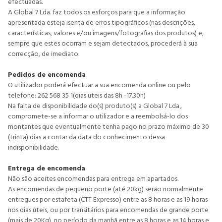
efectuadas.
A Global 7 Lda. faz todos os esforços para que a informação
apresentada esteja isenta de erros tipográficos (nas descrições,
características, valores e/ou imagens/fotografias dos produtos) e,
sempre que estes ocorram e sejam detectados, procederá à sua
correcção, de imediato.
Pedidos de encomenda
O utilizador poderá efectuar a sua encomenda online ou pelo
telefone: 262 568 35 1(dias uteis das 8h -17.30h)
Na falta de disponibilidade do(s) produto(s) a Global 7 Lda.,
compromete-se a informar o utilizador e a reembolsá-lo dos
montantes que eventualmente tenha pago no prazo máximo de 30
(trinta) dias a contar da data do conhecimento dessa
indisponibilidade.
Entrega de encomenda
Não são aceites encomendas para entrega em apartados.
As encomendas de pequeno porte (até 20kg) serão normalmente
entregues por estafeta (CTT Expresso) entre as 8 horas e as 19 horas
nos dias úteis, ou por transitários para encomendas de grande porte
(mais de 20Kg), no período da manhã entre as 8 horas e as 14 horas e