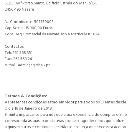
SEDE: Avª Porto Santo, Edifício Estrela do Mar, R/C-E
2450-195 Nazaré
Nr. Contribuinte: 507359003
Cap. Social: 15.000,00 Euros
Cons. Reg. Comercial da Nazaré sob a Matricula n.º 624
Contactos:
Tel:. 262 568 351
Fax:.
262 568 241
e-mail:.
admin@global7.pt
Termos & Condições:
As presentes condições estão em vigor para todos os Clientes desde
o dia 16 de Janeiro de 2018.
É muito importante para nós que a sua experiência de compras online
corresponda às suas expectativas, por isso, agradecemos que utilize
alguns minutos e continue a ler. Não se esqueça que necessita aceitar