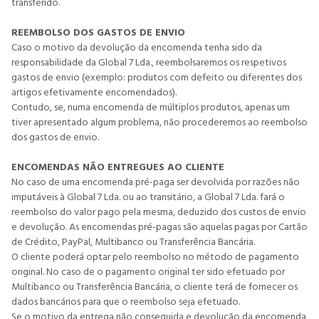
transferido.
REEMBOLSO DOS GASTOS DE ENVIO
Caso o motivo da devolução da encomenda tenha sido da
responsabilidade da Global 7 Lda., reembolsaremos os respetivos
gastos de envio (exemplo: produtos com defeito ou diferentes dos
artigos efetivamente encomendados).
Contudo, se, numa encomenda de múltiplos produtos, apenas um
tiver apresentado algum problema, não procederemos ao reembolso
dos gastos de envio.
ENCOMENDAS NÃO ENTREGUES AO CLIENTE
No caso de uma encomenda pré-paga ser devolvida por razões não
imputáveis à Global 7 Lda. ou ao transitário, a Global 7 Lda. fará o
reembolso do valor pago pela mesma, deduzido dos custos de envio
e devolução. As encomendas pré-pagas são aquelas pagas por Cartão
de Crédito, PayPal, Multibanco ou Transferência Bancária.
O cliente poderá optar pelo reembolso no método de pagamento
original. No caso de o pagamento original ter sido efetuado por
Multibanco ou Transferência Bancária, o cliente terá de fornecer os
dados bancários para que o reembolso seja efetuado.
Se o motivo da entrega não conseguida e devolução da encomenda