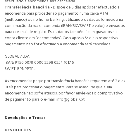
efectuado a encomenda será cancelada.
Transferência bancária
- Dispõe de 5 dias após ter efectuado a
encomenda para proceder ao pagamento numa caixa ATM
(multibanco) ou no home banking, utilizando os dados fornecido na
confirmação da sua encomenda (IBAN/BIC/SWIFT e valor) e enviados
para o e-mail de registo. Estes dados também ficam gravados na
conta cliente em “encomendas”. Caso após o 5º dia o respectivo
pagamento não for efectuado a encomenda será cancelada.
GLOBAL 7 LDA
IBAN: PT50 0079 0000 2298 0254 1017 6
SWIFT: BPNPPTPL
As encomendas pagas por transferência bancária requerem até 2 dias
úteis para processar o pagamento. Para se assegurar que a sua
encomenda não sofre atrasos, por favor envie-nos o comprovativo
de pagamento para o e-mail:
info@global7.pt
Devoluções e Trocas
DEVOLUÇÕES