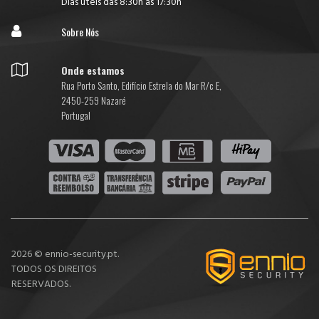
Dias úteis das 8:30h às 17:30h

Sobre Nós

Onde estamos
Rua Porto Santo, Edifício Estrela do Mar R/c E,
2450-259 Nazaré
Portugal
2026 © ennio-security.pt.
TODOS OS DIREITOS
RESERVADOS.