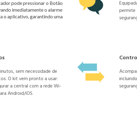
Equipada
izador pode pressionar o Botão
tivando imediatamente o alarme
permite 
a o aplicativo, garantindo uma
seguranç
os
Contro
inutos, sem necessidade de
Acompanh
s. O kit vem pronto a usar:
incluind
gurar a central com a rede Wi-
seguranç
para Android/iOS.