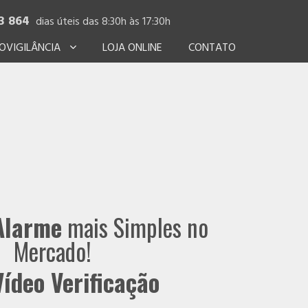
3 864
dias úteis das 8:30h às 17:30h
OVIGILÂNCIA
LOJA ONLINE
CONTATO
Alarme
mais Simples no
Mercado!
ídeo Verificação