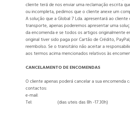
cliente terá de nos enviar uma reclamação escrita q
ou incompleta, pedimos que o cliente anexe um comp
A solução que a Global 7 Lda. apresentará ao cliente
transporte, apenas poderemos apresentar uma solução 
da encomenda e se todos os artigos originalmente en
original tiver sido paga por Cartão de Crédito, PayP
reembolso. Se o transitário não aceitar a responsabi
aos termos acima mencionados relativos às encomenda
CANCELAMENTO DE ENCOMENDAS
O cliente apenas poderá cancelar a sua encomenda c
contactos:
e-mail:
info@global7.pt
Tel:
262 568351
(dias uteis das 8h -17.30h)