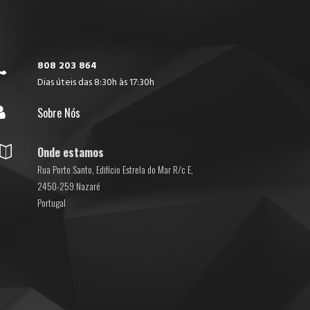
808 203 864

Dias úteis das 8:30h às 17:30h

Sobre Nós

Onde estamos
Rua Porto Santo, Edifício Estrela do Mar R/c E,
2450-259 Nazaré
Portugal