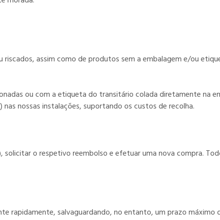
nte morada:
u riscados, assim como de produtos sem a embalagem e/ou etiquet
adas ou com a etiqueta do transitário colada diretamente na emb
s) nas nossas instalações, suportando os custos de recolha.
s), solicitar o respetivo reembolso e efetuar uma nova compra. T
liente rapidamente, salvaguardando, no entanto, um prazo máximo 