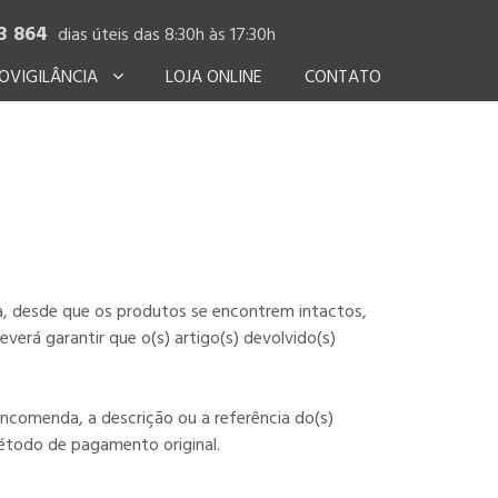
3 864
dias úteis das 8:30h às 17:30h
OVIGILÂNCIA
LOJA ONLINE
CONTATO
a, desde que os produtos se encontrem intactos,
verá garantir que o(s) artigo(s) devolvido(s)
encomenda, a descrição ou a referência do(s)
étodo de pagamento original.