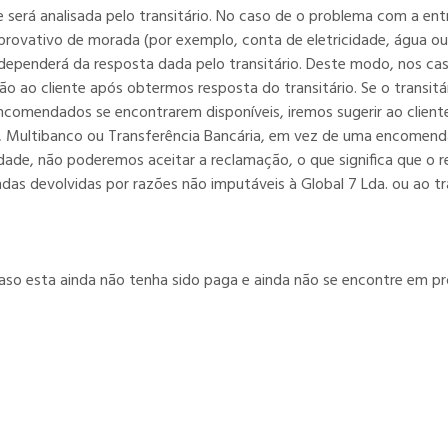
ue será analisada pelo transitário. No caso de o problema com a e
rovativo de morada (por exemplo, conta de eletricidade, água ou
 dependerá da resposta dada pelo transitário. Deste modo, nos ca
ao cliente após obtermos resposta do transitário. Se o transitár
comendados se encontrarem disponíveis, iremos sugerir ao client
al, Multibanco ou Transferência Bancária, em vez de uma encomenda
lidade, não poderemos aceitar a reclamação, o que significa que o
s devolvidas por razões não imputáveis à Global 7 Lda. ou ao tra
aso esta ainda não tenha sido paga e ainda não se encontre em p