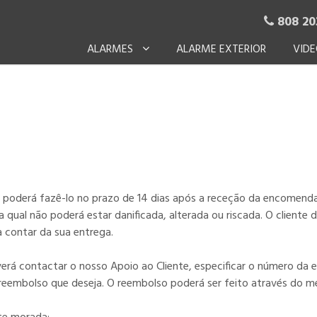
808 20

ALARMES
ALARME EXTERIOR
VIDE
s, poderá fazê-lo no prazo de 14 dias após a receção da encomend
qual não poderá estar danificada, alterada ou riscada. O cliente de
a contar da sua entrega.
everá contactar o nosso Apoio ao Cliente, especificar o número da 
 reembolso que deseja. O reembolso poderá ser feito através do m