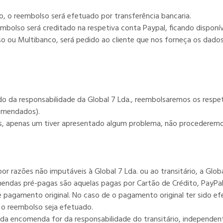
o, o reembolso será efetuado por transferência bancaria.
mbolso será creditado na respetiva conta Paypal, ficando disponív
o ou Multibanco, será pedido ao cliente que nos forneça os dados
 da responsabilidade da Global 7 Lda., reembolsaremos os respe
comendados).
, apenas um tiver apresentado algum problema, não procederemo
 razões não imputáveis à Global 7 Lda. ou ao transitário, a Glob
endas pré-pagas são aquelas pagas por Cartão de Crédito, PayPal,
pagamento original. No caso de o pagamento original ter sido ef
e o reembolso seja efetuado.
 da encomenda for da responsabilidade do transitário, independ