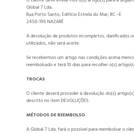
O cliente deve enviar-nos o(s) artigo(s) para a segui
Global 7 Lda.
Rua Porto Santo, Edifício Estrela do Mar, RC –E
2450-195 NAZARÉ
A devolução de produtos incompletos, danificados o
utilizados, não será aceite.
Se recebermos um artigo nas condições acima mencion
reembolsado e terá 10 dias para recolher o(s) artigo(
TROCAS
O cliente deverá proceder à devolução do(s) artigo(
descrito no item DEVOLUÇÕES.
MÉTODOS DE REEMBOLSO
A Global 7 Lda. fará o possível para reembolsar o c