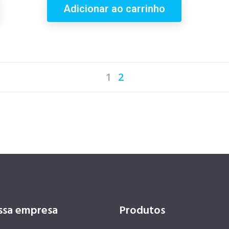
Adicionar ao carrinho
1
2
ssa empresa
Produtos