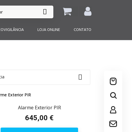

EOVIGILÂNCIA
LOJA ONLINE
CONTATO

cia
Alarme Exterior PIR
645,00 €
Preço