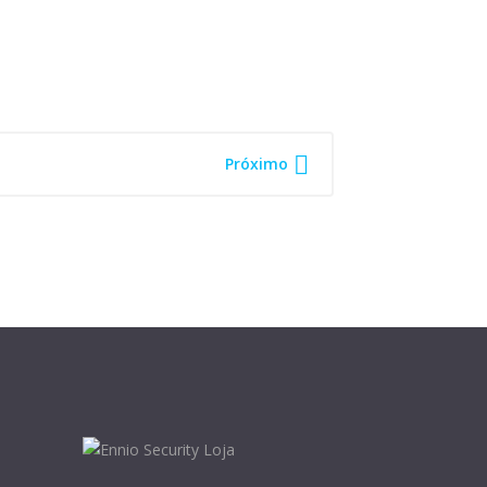

Próximo