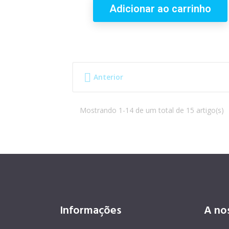
Adicionar ao carrinho

Anterior
Mostrando 1-14 de um total de 15 artigo(s)
Informações
A no