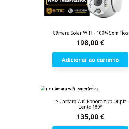
Câmara Solar WIFI - 100% Sem Fios
198,00 €
Preço
Adicionar ao carrinho
1 x Câmara Wifi Panorâmica Dupla-
Lente 180°
135,00 €
Preço