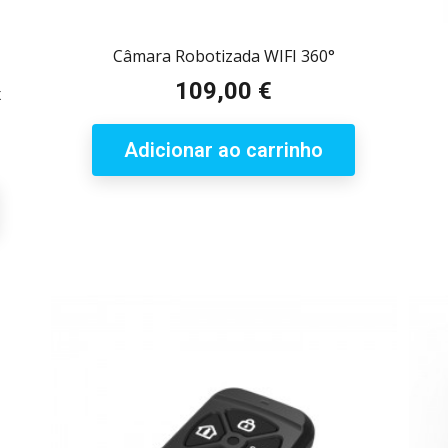
Câmara Robotizada WIFI 360°
109,00 €
Preço
x
Adicionar ao carrinho