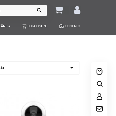

LÂNCIA
LOJA ONLINE
CONTATO

cia