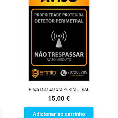
a
Placa Dissuasora PERIMETRAL
15,00 €
Preço
Adicionar ao carrinho