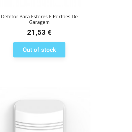
Detetor Para Estores E Portões De
Garagem
21,53 €
Preço
Out of stock