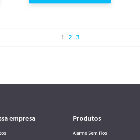
1
2
3
ssa empresa
Produtos
tos
Alarme Sem Fios