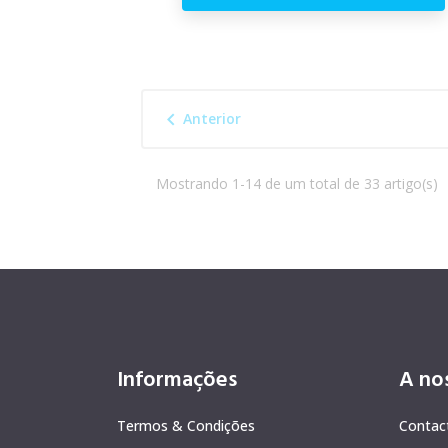

Anterior
Mostrando 1-14 de um total de 33 artigo(s)
Informações
A no
Termos & Condições
Contac