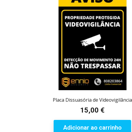
Placa Dissuasória de Videovigilânci
15,00 €
Preço
Adicionar ao carrinho