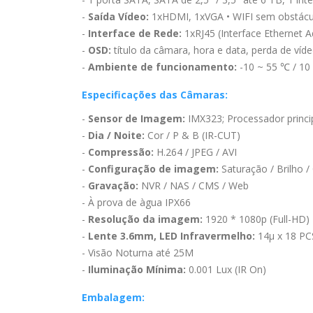
-
Saída Vídeo:
1xHDMI, 1xVGA • WIFI sem obstácu
-
Interface de Rede:
1xRJ45 (Interface Ethernet 
-
OSD:
título da câmara, hora e data, perda de ví
-
Ambiente de funcionamento:
-10 ~ 55 ℃ / 10
Especificações das Câmaras:
-
Sensor de Imagem:
IMX323; Processador princi
-
Dia / Noite:
Cor / P & B (IR-CUT)
-
Compressão:
H.264 / JPEG / AVI
-
Configuração de imagem:
Saturação / Brilho /
-
Gravação:
NVR / NAS / CMS / Web
- À prova de àgua IPX66
-
Resolução da imagem:
1920 * 1080p (Full-HD)
-
Lente 3.6mm, LED Infravermelho:
14µ x 18 PC
- Visão Noturna até 25M
-
Iluminação Mínima:
0.001 Lux (IR On)
Embalagem: