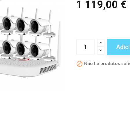
1 119,00 €
Adici

Não há produtos sufi