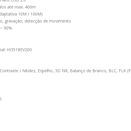
los até max. 400m
Adaptativa 10M / 100M)
deo, gravação, detecção de movimento
 ~ 90%
pal: HI3518EV200
 Contraste / Nitidez, Espelho, 3D NR, Balanço de Branco, BLC, FLK (F
S