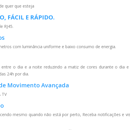
de quer que esteja
 FÁCIL E RÁPIDO.
e RJ45.
os
 metros com luminância uniforme e baixo consumo de energia.
e entre o dia e a noite reduzindo a matiz de cores durante o dia 
das 24h por dia.
 de Movimento Avançada
 TV
to
ecendo mesmo quando não está por perto, Receba notificações e vis