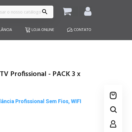

LÂNCIA
LOJA ONLINE
CONTATO
CTV Profissional - PACK 3 x
ância Profissional Sem Fios, WIFI