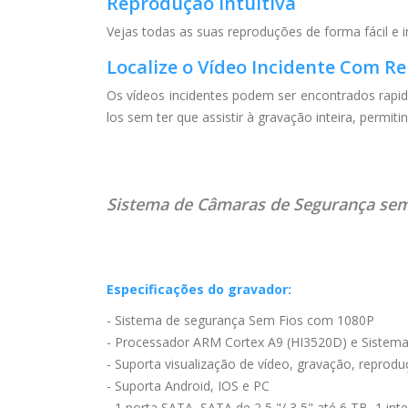
Reprodução intuitiva
Vejas todas as suas reproduções de forma fácil e in
Localize o Vídeo Incidente Com R
Os vídeos incidentes podem ser encontrados rapi
los sem ter que assistir à gravação inteira, permit
Sistema de Câmaras de Segurança sem 
Especificações do gravador:
- Sistema de segurança Sem Fios com 1080P
- Processador ARM Cortex A9 (HI3520D) e Sistema 
- Suporta visualização de vídeo, gravação, reprod
- Suporta Android, IOS e PC
- 1 porta SATA, SATA de 2,5 "/ 3,5" até 6 TB, 1 int