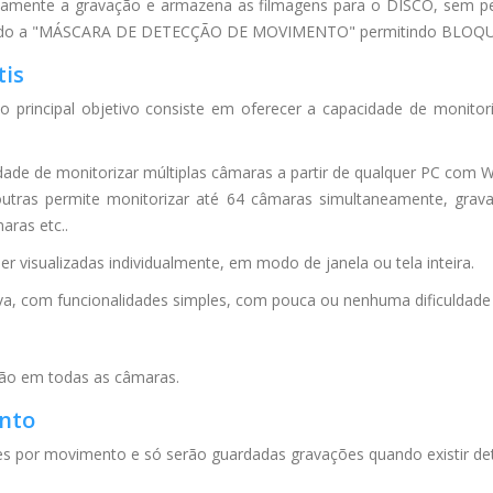
icamente a gravação e armazena as filmagens para o DISCO, sem pe
definindo a "MÁSCARA DE DETECÇÃO DE MOVIMENTO" permitindo BLO
tis
o principal objetivo consiste em oferecer a capacidade de monito
idade de monitorizar múltiplas câmaras a partir de qualquer PC com
utras permite monitorizar até 64 câmaras simultaneamente, grava
aras etc..
visualizadas individualmente, em modo de janela ou tela inteira.
iva, com funcionalidades simples, com pouca ou nenhuma dificuldade
ação em todas as câmaras.
nto
ções por movimento e só serão guardadas gravações quando existir 