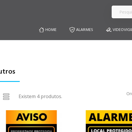
HOME
ALARMES
VIDEOVIGI
utros
Or
Existem 4 produtos.