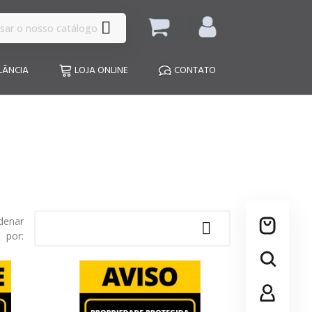

LÂNCIA
LOJA ONLINE
CONTATO
denar

por: