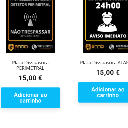
Placa Dissuasora
Placa Dissuasora AL
PERIMETRAL
15,00 €
Preço
15,00 €
Preço
Adicionar ao
Adicionar ao
carrinho
carrinho