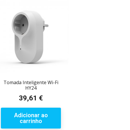
Tomada Inteligente Wi-Fi
HY24
39,61 €
Preço
Adicionar ao
carrinho