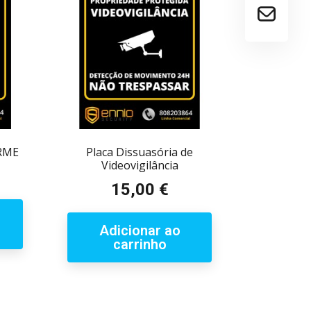
ARME
Placa Dissuasória de
Videovigilância
15,00 €
Preço
Adicionar ao
carrinho