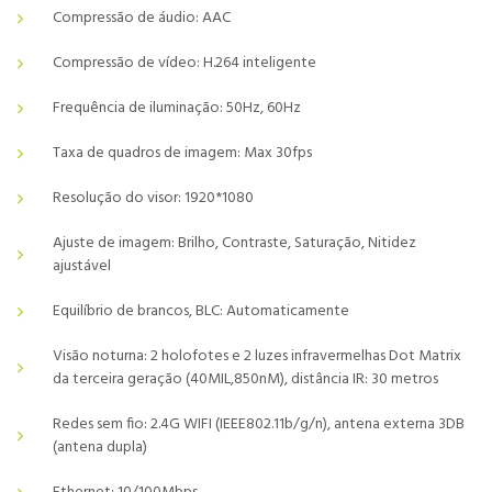
Compressão de áudio: AAC
Compressão de vídeo: H.264 inteligente
Frequência de iluminação: 50Hz, 60Hz
Taxa de quadros de imagem: Max 30fps
Resolução do visor: 1920*1080
Ajuste de imagem: Brilho, Contraste, Saturação, Nitidez
ajustável
Equilíbrio de brancos, BLC: Automaticamente
Visão noturna: 2 holofotes e 2 luzes infravermelhas Dot Matrix
da terceira geração (40MIL,850nM), distância IR: 30 metros
Redes sem fio: 2.4G WIFI (IEEE802.11b/g/n), antena externa 3DB
(antena dupla)