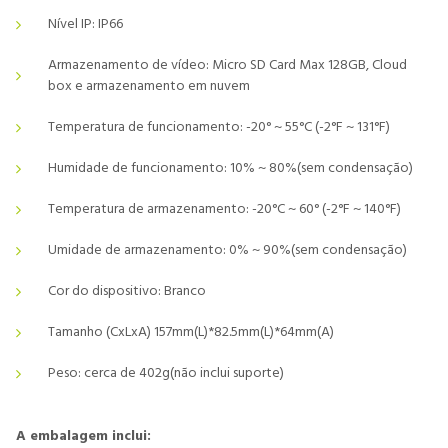
Nível IP: IP66
Armazenamento de vídeo: Micro SD Card Max 128GB, Cloud
box e armazenamento em nuvem
Temperatura de funcionamento: -20° ~ 55°C (-2°F ~ 131°F)
Humidade de funcionamento: 10% ~ 80%(sem condensação)
Temperatura de armazenamento: -20°C ~ 60° (-2°F ~ 140°F)
Umidade de armazenamento: 0% ~ 90%(sem condensação)
Cor do dispositivo: Branco
Tamanho (CxLxA) 157mm(L)*82.5mm(L)*64mm(A)
Peso: cerca de 402g(não inclui suporte)
A embalagem inclui: