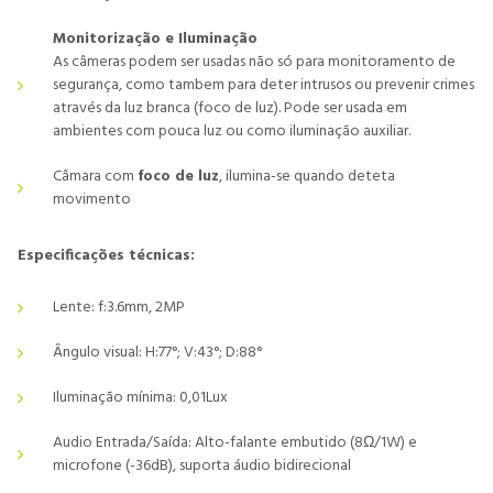
Monitorização e Iluminação
As câmeras podem ser usadas não só para monitoramento de
segurança, como tambem para deter intrusos ou prevenir crimes
através da luz branca (foco de luz). Pode ser usada em
ambientes com pouca luz ou como iluminação auxiliar.
Câmara com
foco de luz
, ilumina-se quando deteta
movimento
Especificações técnicas:
Lente: f:3.6mm, 2MP
Ângulo visual: H:77°; V:43°; D:88°
Iluminação mínima: 0,01Lux
Audio Entrada/Saída: Alto-falante embutido (8Ω/1W) e
microfone (-36dB), suporta áudio bidirecional