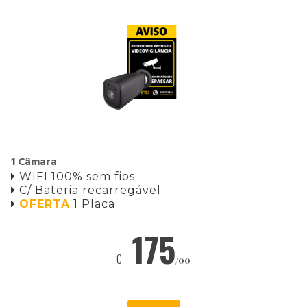
1 Câmara
WIFI 100% sem fios

C/ Bateria recarregável

OFERTA
1 Placa

175
€
/00