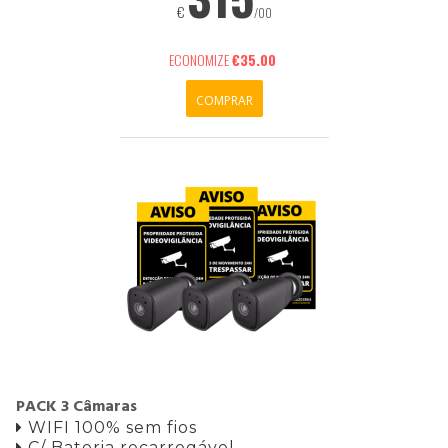
€
/00
ECONOMIZE
€35.00
COMPRAR
PACK 3 Câmaras
WIFI 100% sem fios

C/ Bateria recarregável
