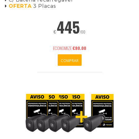
OFERTA
3 Placas

445
€
/00
ECONOMIZE
€80.00
COMPRAR