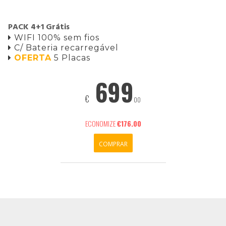
PACK 4+1 Grátis
WIFI 100% sem fios

C/ Bateria recarregável

OFERTA
5 Placas

699
€
00
ECONOMIZE
€176.00
COMPRAR