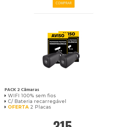
COMPRAR
PACK 2 Câmaras
WIFI 100% sem fios

C/ Bateria recarregável

OFERTA
2 Placas

315