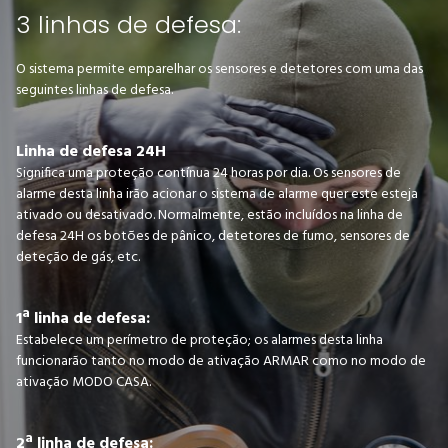
3 linhas de defesa:
O sistema permite emparelhar os sensores e detetores com uma das
seguintes linhas de defesa.
Linha de defesa 24H
Significa uma proteção contínua 24 horas por dia. Os sensores de
alarme desta linha irão acionar o sistema de alarme quer este esteja
ativado ou desativado. Normalmente, estão incluídos na linha de
defesa 24H os botões de pânico, detetores de fumo, sensores de
deteção de gás, etc.
1ª linha de defesa:
Estabelece um perímetro de proteção; os alarmes desta linha
funcionarão tanto no modo de ativação ARMAR como no modo de
ativação MODO CASA.
2ª linha de defesa: