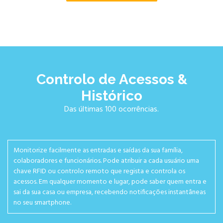
Controlo de Acessos &
Histórico
Das últimas 100 ocorrências.
Monitorize facilmente as entradas e saídas da sua família,
colaboradores e funcionários. Pode atribuir a cada usuário uma
chave RFID ou controlo remoto que regista e controla os
acessos. Em qualquer momento e lugar, pode saber quem entra e
sai da sua casa ou empresa, recebendo notificações instantâneas
no seu smartphone.