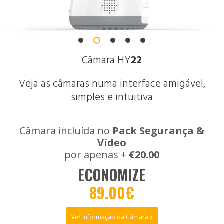
Câmara HY
22
Veja as câmaras numa interface amigável,
simples e intuitiva
Câmara incluída no
Pack Segurança &
Vídeo
por apenas +
€20.00
ECONOMIZE
89.00€
Ver informação da Câmara »