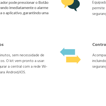
Equipada
izador pode pressionar o Botão
tivando imediatamente o alarme
permite 
a o aplicativo, garantindo uma
seguranç
os
Contro
inutos, sem necessidade de
Acompanh
s. O kit vem pronto a usar:
incluind
gurar a central com a rede Wi-
seguranç
para Android/iOS.