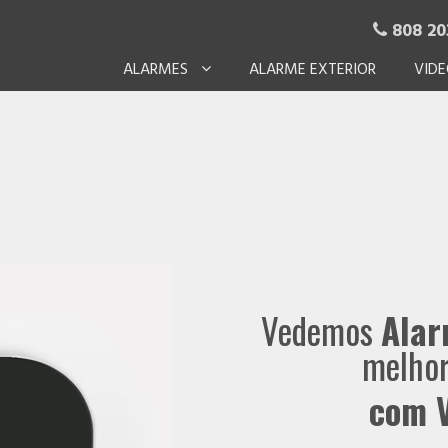
808 20

ALARMES
ALARME EXTERIOR
VIDE
Vedemos
Alar
melhor
com V