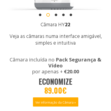
Câmara HY
22
Veja as câmaras numa interface amigável,
simples e intuitiva
Câmara incluída no
Pack Segurança &
Vídeo
por apenas +
€20.00
ECONOMIZE
89.00€
Ver informação da Câmara »