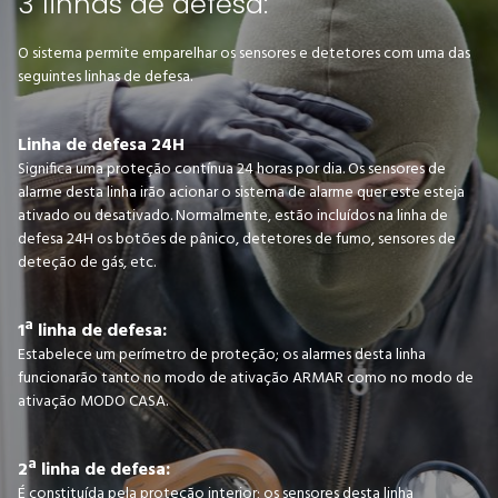
3 linhas de defesa:
O sistema permite emparelhar os sensores e detetores com uma das
seguintes linhas de defesa.
Linha de defesa 24H
Significa uma proteção contínua 24 horas por dia. Os sensores de
alarme desta linha irão acionar o sistema de alarme quer este esteja
ativado ou desativado. Normalmente, estão incluídos na linha de
defesa 24H os botões de pânico, detetores de fumo, sensores de
deteção de gás, etc.
1ª linha de defesa:
Estabelece um perímetro de proteção; os alarmes desta linha
funcionarão tanto no modo de ativação ARMAR como no modo de
ativação MODO CASA.
2ª linha de defesa:
É constituída pela proteção interior; os sensores desta linha