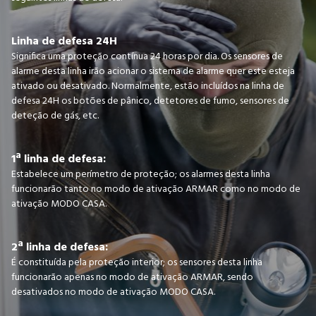
Linha de defesa 24H
Significa uma proteção contínua 24 horas por dia. Os sensores de
alarme desta linha irão acionar o sistema de alarme quer este esteja
ativado ou desativado. Normalmente, estão incluídos na linha de
defesa 24H os botões de pânico, detetores de fumo, sensores de
deteção de gás, etc.
1ª linha de defesa:
Estabelece um perímetro de proteção; os alarmes desta linha
funcionarão tanto no modo de ativação ARMAR como no modo de
ativação MODO CASA.
2ª linha de defesa:
É constituída pela proteção interior; os sensores desta linha
funcionarão apenas no modo de ativação ARMAR, sendo
desativados no modo de ativação MODO CASA.