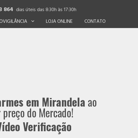
3 864
dias úteis das 8:30h às 17:30h
OVIGILÂNCIA
LOJA ONLINE
CONTATO
armes em Mirandela
ao
 preço do Mercado!
ídeo Verificação