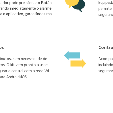
Equipada
izador pode pressionar o Botão
tivando imediatamente o alarme
permite 
a o aplicativo, garantindo uma
seguranç
os
Contro
inutos, sem necessidade de
Acompanh
s. O kit vem pronto a usar:
incluind
gurar a central com a rede Wi-
seguranç
para Android/iOS.